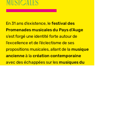
Musicales
En 31 ans d’existence, le
festival des
Promenades musicales du Pays d’Auge
s’est forgé une identité forte autour de
l’excellence et de l’éclectisme de ses
propositions musicales, allant de la
musique
ancienne
à la
création contemporaine
avec des échappées sur les
musiques du
monde et la chanson
. Mêlant itinérance et
convivialité, chaque promenade est une
invitation à découvrir en musique le
patrimoine naturel et architectural du Pays
d’Auge.
En savoir plus