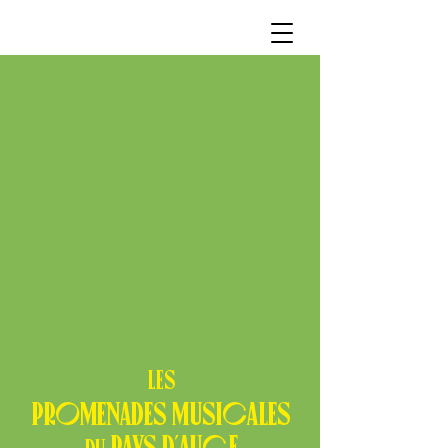
Les
promenades musicales
pays d'auge