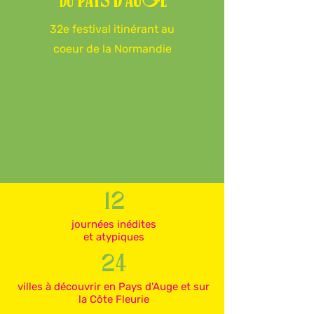
du
32e festival itinérant au
coeur de la Normandie
12
journées inédites
et atypiques
24
villes à découvrir en Pays d'Auge et sur
la Côte Fleurie