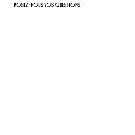
Posez-nous vos questions !
Un renseignement, une question ou une demande
particulière ? N'hésitez pas à nous écrire, nous vous
répondrons rapidement.
E-mail
Objet
Votre message
Envoyer