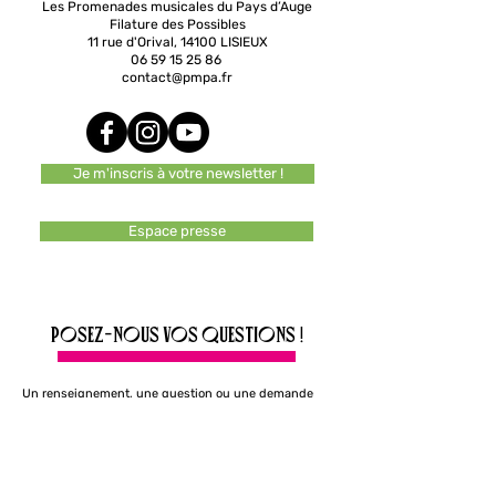
Les Promenades musicales du Pays d’Auge
Filature des Possibles
11 rue d'Orival, 14100 LISIEUX
06 59 15 25 86
contact@pmpa.fr
Je m'inscris à votre newsletter !
Espace presse
Posez-nous vos questions !
Un renseignement, une question ou une demande
particulière ? N'hésitez pas à nous écrire, nous vous
répondrons rapidement.
E-mail