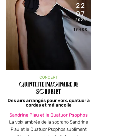
22
07
2026
19H00
CONCERT
Quintette imaginaire de
Schubert
Des airs arrangés pour voix, quatuor à
cordes et mélancolie
Sandrine Piau et le Quatuor Psophos
La voix ambrée de la soprano Sandrine
Piau et le Quatuor Psophos subliment