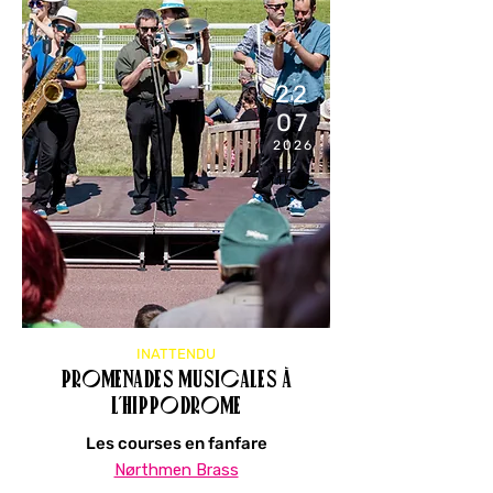
22
07
2026
11H45
INATTENDU
Promenades musicales à
l’hippodrome
Les courses en fanfare
Nørthmen Brass