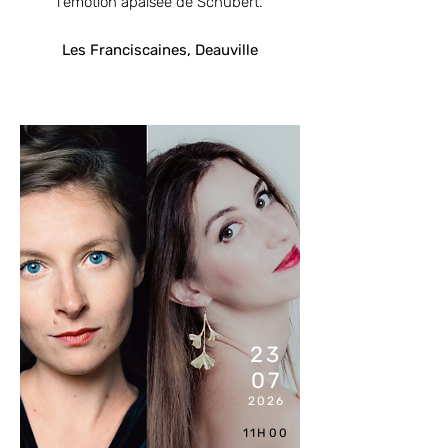
l'émotion apaisée de Schubert.
Les Franciscaines, Deauville
COMPL
ET
23
07
2026
11H00