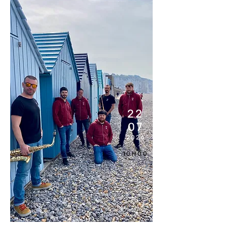
22
07
2026
10H00