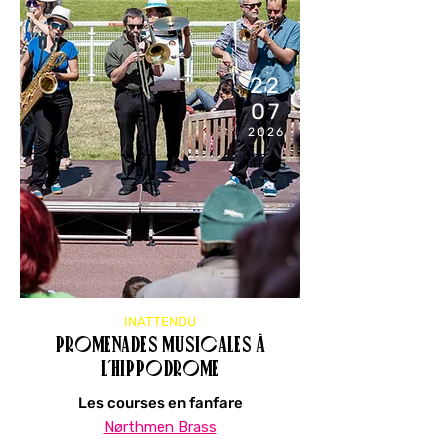
22
07
2026
11H45
INATTENDU
Promenades musicales à
l’hippodrome
Les courses en fanfare
Nørthmen Brass