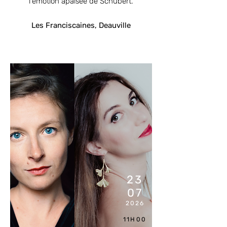
l'émotion apaisée de Schubert.
Les Franciscaines, Deauville
COMPL
ET
23
07
2026
11H00