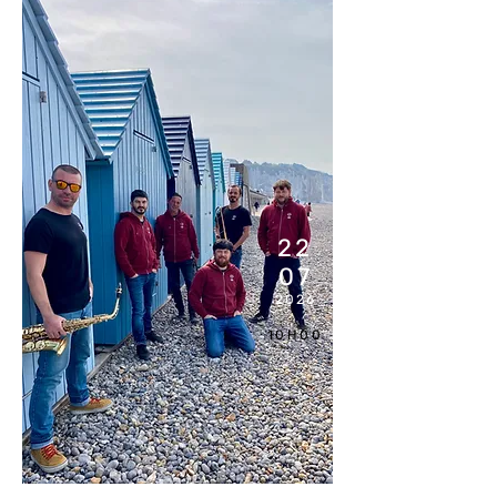
22
07
2026
10H00