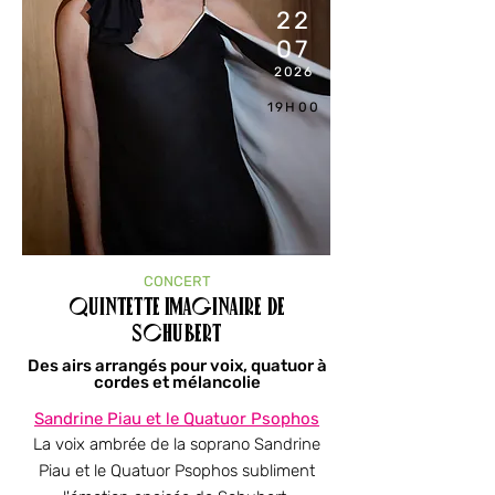
22
07
2026
19H00
CONCERT
Quintette imaginaire de
Schubert
Des airs arrangés pour voix, quatuor à
cordes et mélancolie
Sandrine Piau et le Quatuor Psophos
La voix ambrée de la soprano Sandrine
Piau et le Quatuor Psophos subliment