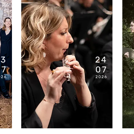
23
24
07
07
026
2026
H00
11H00