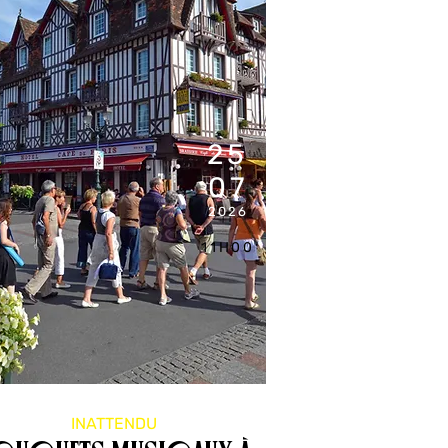
25
07
2026
11H00
INATTENDU