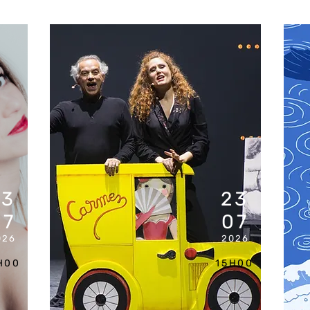
23
23
07
07
026
2026
H00
15H00