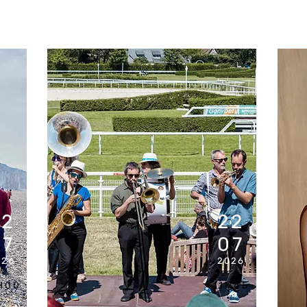
22
22
07
07
026
2026
H00
11H45