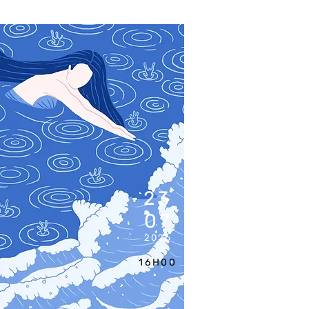
23
07
2026
16H00