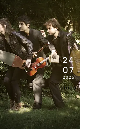
24
07
2026
11H00