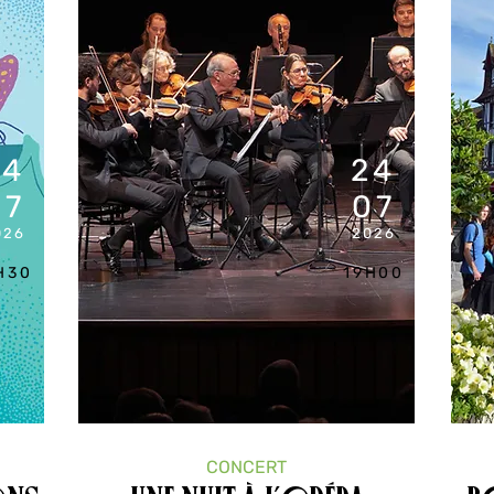
24
24
07
07
026
2026
H30
19H00
CONCERT